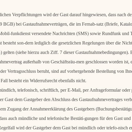
lichen Verpflichtungen wird der Gast darauf hingewiesen, dass nach de
. 9 BGB) bei Gastaufnahmeverträgen, die im Fernab-satz (Briefe, Katalo
r Mobil-funkdienst versendete Nachrichten (SMS) sowie Rundfunk und 
t besteht son-dern lediglich die gesetzlichen Regelungen über die Ni
 gelten (siehe hierzu auch Ziff. 7 dieser Gastaufnahmebedingungen). E
hmevertrag außerhalb von Geschäftsräu-men geschlossen worden ist, es
er Vertragsschluss beruht, sind auf vorhergehende Bestellung von Ihne
all besteht ein Widerrufsrecht ebenfalls nicht.
ündlich, telefonisch, schriftlich, per E-Mail, per Anfrageformular oder p
der Gast dem Gastgeber den Abschluss des Gastaufnahmevertrages verbi
dem Zugang der Annahmeerklärung des Gastgebers (Buchungsbestätigu
dass auch mündliche und telefonische Bestäti-gungen für den Gast un
Regelfall wird der Gastgeber dem Gast bei mündlich oder telefo-nisch e