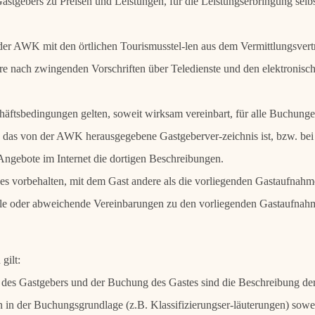
Gastgebers zu Preisen und Leistungen, für die Leistungserbringung selbs
der AWK mit den örtlichen Tourismusstel-len aus dem Vermittlungsvert
 nach zwingenden Vorschriften über Teledienste und den elektronisch
äftsbedingungen gelten, soweit wirksam vereinbart, für alle Buchunge
das von der AWK herausgegebene Gastgeberver-zeichnis ist, bzw. bei
ngebote im Internet die dortigen Beschreibungen.
 es vorbehalten, mit dem Gast andere als die vorliegenden Gastaufna
lle oder abweichende Vereinbarungen zu den vorliegenden Gastaufnah
gilt:
des Gastgebers und der Buchung des Gastes sind die Beschreibung der
 in der Buchungsgrundlage (z.B. Klassifizierungser-läuterungen) sowei