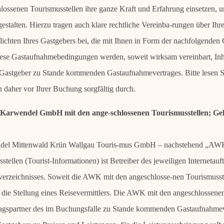
ossenen Tourismusstellen ihre ganze Kraft und Erfahrung einsetzen, u
talten. Hierzu tragen auch klare rechtliche Vereinba-rungen über Ihre
lichten Ihres Gastgebers bei, die mit Ihnen in Form der nachfolgend
iese Gastaufnahmebedingungen werden, soweit wirksam vereinbart, Inh
Gastgeber zu Stande kommenden Gastaufnahmevertrages. Bitte lesen S
daher vor Ihrer Buchung sorgfältig durch.
t Karwendel GmbH mit den ange-schlossenen Tourismusstellen; Gel
del Mittenwald Krün Wallgau Touris-mus GmbH – nachstehend „AWK“
tellen (Tourist-Informationen) ist Betreiber des jeweiligen Internetauf
erzeichnisses. Soweit die AWK mit den angeschlosse-nen Tourismusste
ich die Stellung eines Reisevermittlers. Die AWK mit den angeschlossenen
ragspartner des im Buchungsfalle zu Stande kommenden Gastaufnahmeve