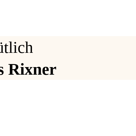
tlich
s Rixner